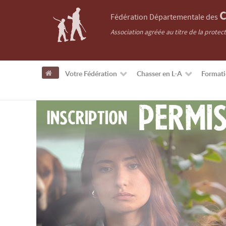
C
Fédération Départementale des
Association agréée au titre de la protec
Votre Fédération
Chasser en L-A
Format