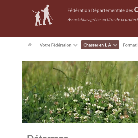
C
Fédération Départementale des
Association agréée au titre de la protec
Votre Fédération
Chasser en L-A
Format
Déterrage