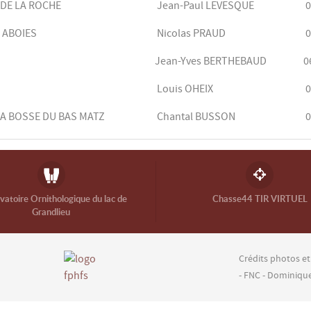
 DE LA ROCHE
Jean-Paul LEVESQUE
0
 ABOIES
Nicolas PRAUD
0
Jean-Yves BERTHEBAUD
0
Louis OHEIX
0
 LA BOSSE DU BAS MATZ
Chantal BUSSON
0
atoire Ornithologique du lac de
Chasse44 TIR VIRTUEL
Grandlieu
Crédits photos et
- FNC - Dominiqu