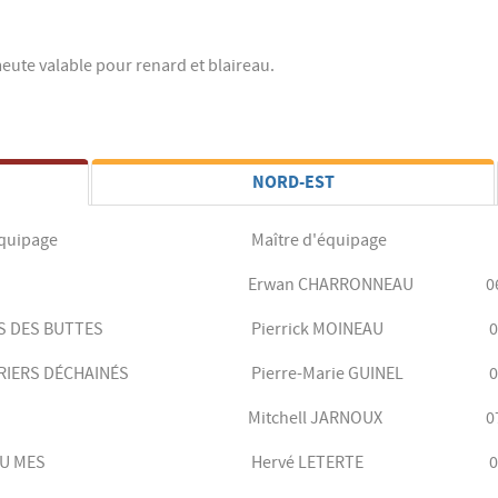
eute valable pour renard et blaireau.
NORD-EST
 Equipage
Maître d'équipage
Erwan CHARRONNEAU
0
RS DES BUTTES
Pierrick MOINEAU
0
RRIERS DÉCHAINÉS
Pierre-Marie GUINEL
0
Mitchell JARNOUX
0
DU MES
Hervé LETERTE
0