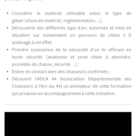
Connaître le matériel utilisable selon le type de
gibier (choix du matériel, réglementation…);
Découverte des différents type d’arc autorisés et mise en
situation sur notamment un parcours de cibles 3 D
aménagé à cet effet.
Prendre conscience de la nécessité d’un tir efficace en
toute sécurité (anatomie et zone vitale à atteindre,
procédés de chasse, sécurité…) ;
Entrer en contact avec des chasseurs confirmés ;
Découvrir l’ADCA 44 (Association Départementale des
Chasseurs à l’Arc du 44) co-animateur de cette formation
qui propose un accompagnement à cette initiation.