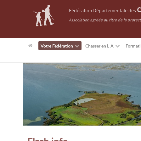
C
Fédération Départementale des
Association agréée au titre de la protec
Votre Fédération
Chasser en L-A
Format
Flash info