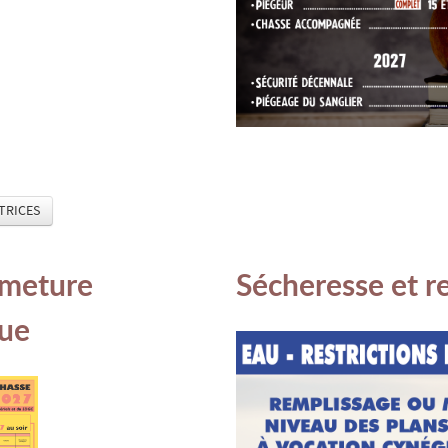
ATRICES
rmeture
Sécheresse et re
que