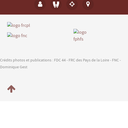
Article 1 : périmètre d'application
Les dispositions du présent arrêté s'appliquent dans
les bois et forêts du département et jusqu'à une
distance de 200 mètres de ces derniers.
Les bois et forêts sont des terrains occupant une
superficie d'au moins 50 ares, comportant des arbres
capables d'atteindre une hauteur supérieure à 5
mètres à maturité, et une largeur moyenne d'au moins
20 mètres. Les terrains momentanément déboisés
Crédits photos et publications : FDC 44 - FRC des Pays de la Loire - FNC -
(après coupe) ou en régénération sont considérés
Dominique Gest
comme des bois et forêts.
Les dispositions du présent arrêté ne s'appliquent pas
aux habitations, à leurs dépendances et autres
installations permanentes telles que les sièges ou
bâtiments d'exploitation agricole.
Article 7 : tirs de munitions et activités de chasse
Ces activités sont interdites. De manière non-