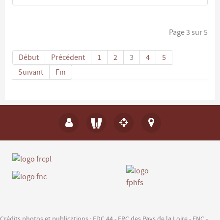
Page 3 sur 5
Début
Précédent
1
2
3
4
5
Suivant
Fin
Crédits photos et publications : FDC 44 - FRC des Pays de la Loire - FNC -